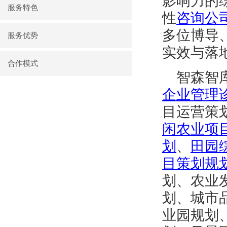
影响力
的
服务特色
性
咨询公
多位博导
服务优势
实效与落
合作模式
智森智
企业管理
目运营策
闲农业项
划
、
田园
目策划规
划、农业
划
、
城市
业园规划