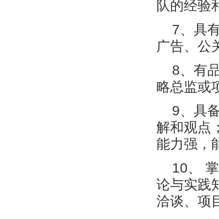
队的经验
7、具有
广告、公
8、有品
略总监或
9、具备
解和观点
能力强，
10、 
论与实践
洽谈、项