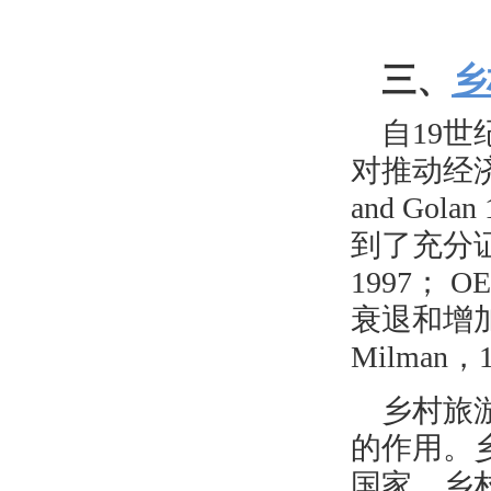
三、
乡
自
19
对推动经济
and Golan 
到了充分证明(F
1997
；
O
衰退和增加农村
Milman，
乡村旅
的作用。
国家，乡