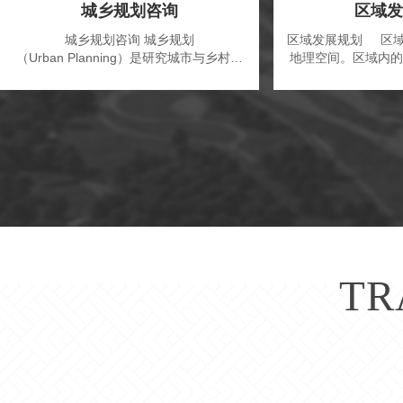
城乡规划咨询
区域发
城乡规划咨询 城乡规划
区域发展规划 区域
（Urban Planning）是研究城市与乡村、
地理空间。区域内的
城市与区域、城市与产业的未来发展、合
分布状况、交通状况
理布局和综合安排城乡融合发展各项规划
平、工农业发展水平
建设的综合部署，是一定时期内城市发展
度等等，对于该区域
的蓝图，是城市宜居管理的重要组成部
产过程的影响极大。
分，是城市建设和管理的依据，也是城市
济发展达到整体最优
规划、城市建设、城市运行三个阶段管理
已经广泛地认识到区
的龙头。 一、城乡规划慨念城乡规划是一
在合理规划的基础之
项全局性、综合性、战略性的工作，涉及
持续发展的道路。
政治、经济........more
展，.....
TR